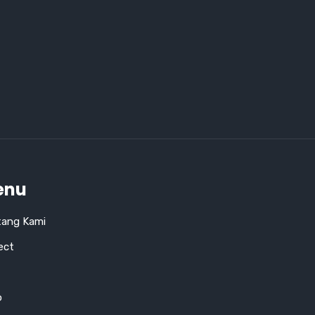
enu
tang Kami
ect
o